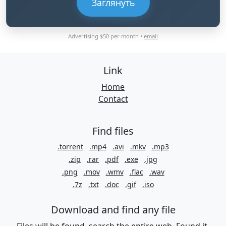
Заглянуть
Advertising $50 per month •
email
Link
Home
Contact
Find files
.torrent
.mp4
.avi
.mkv
.mp3
.zip
.rar
.pdf
.exe
.jpg
.png
.mov
.wmv
.flac
.wav
.7z
.txt
.doc
.gif
.iso
Download and find any file