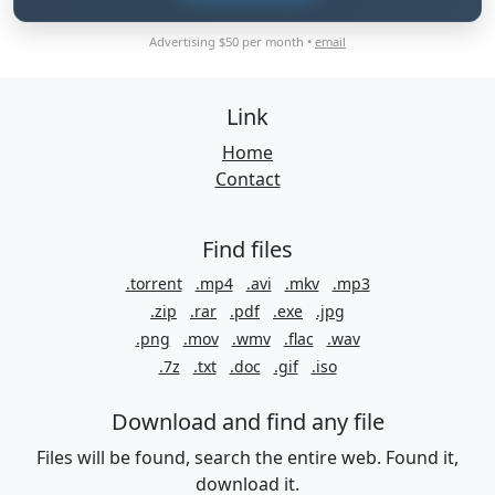
Advertising $50 per month •
email
Link
Home
Contact
Find files
.torrent
.mp4
.avi
.mkv
.mp3
.zip
.rar
.pdf
.exe
.jpg
.png
.mov
.wmv
.flac
.wav
.7z
.txt
.doc
.gif
.iso
Download and find any file
Files will be found, search the entire web. Found it,
download it.