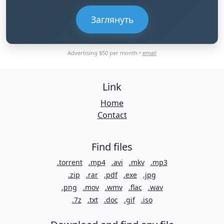
Заглянуть
Advertising $50 per month •
email
Link
Home
Contact
Find files
.torrent
.mp4
.avi
.mkv
.mp3
.zip
.rar
.pdf
.exe
.jpg
.png
.mov
.wmv
.flac
.wav
.7z
.txt
.doc
.gif
.iso