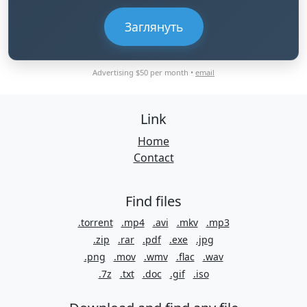
Заглянуть
Advertising $50 per month •
email
Link
Home
Contact
Find files
.torrent
.mp4
.avi
.mkv
.mp3
.zip
.rar
.pdf
.exe
.jpg
.png
.mov
.wmv
.flac
.wav
.7z
.txt
.doc
.gif
.iso