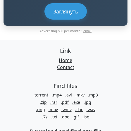
Заглянуть
Advertising $50 per month •
email
Link
Home
Contact
Find files
.torrent
.mp4
.avi
.mkv
.mp3
.zip
.rar
.pdf
.exe
.jpg
.png
.mov
.wmv
.flac
.wav
.7z
.txt
.doc
.gif
.iso