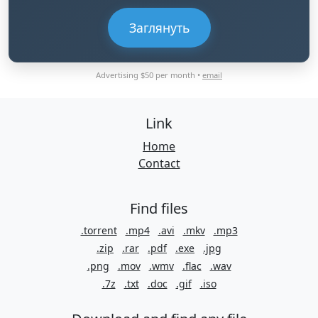
Заглянуть
Advertising $50 per month •
email
Link
Home
Contact
Find files
.torrent
.mp4
.avi
.mkv
.mp3
.zip
.rar
.pdf
.exe
.jpg
.png
.mov
.wmv
.flac
.wav
.7z
.txt
.doc
.gif
.iso