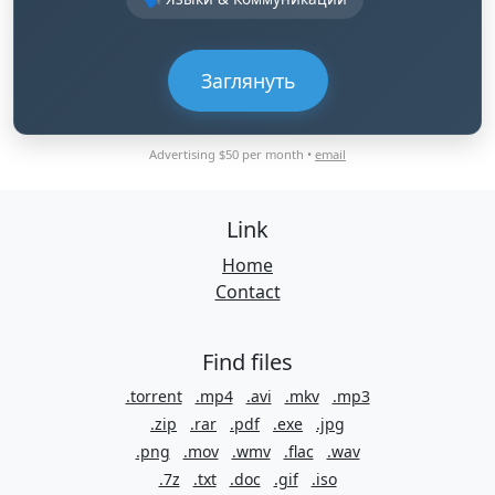
Заглянуть
Advertising $50 per month •
email
Link
Home
Contact
Find files
.torrent
.mp4
.avi
.mkv
.mp3
.zip
.rar
.pdf
.exe
.jpg
.png
.mov
.wmv
.flac
.wav
.7z
.txt
.doc
.gif
.iso