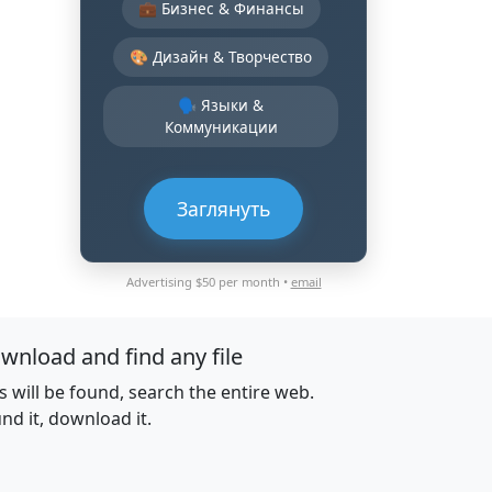
💼 Бизнес & Финансы
🎨 Дизайн & Творчество
🗣️ Языки &
Коммуникации
Заглянуть
Advertising $50 per month •
email
wnload and find any file
es will be found, search the entire web.
nd it, download it.