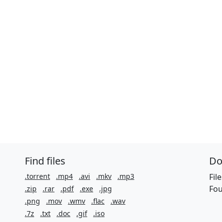
Find files
Do
.torrent
.mp4
.avi
.mkv
.mp3
Fil
Fou
.zip
.rar
.pdf
.exe
.jpg
.png
.mov
.wmv
.flac
.wav
.7z
.txt
.doc
.gif
.iso