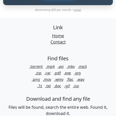
Advertising $50 per month •
email
Link
Home
Contact
Find files
.torrent
.mp4
.avi
.mkv
.mp3
.zip
.rar
.pdf
.exe
.jpg
.png
.mov
.wmv
.flac
.wav
.7z
.txt
.doc
.gif
.iso
Download and find any file
Files will be found, search the entire web. Found it,
download it.