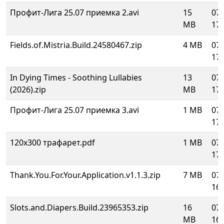
Профит-Лига 25.07 приемка 2.avi
15
07.
MB
17:
Fields.of.Mistria.Build.24580467.zip
4 MB
07.
17:
In Dying Times - Soothing Lullabies
13
07.
(2026).zip
MB
17:
Профит-Лига 25.07 приемка 3.avi
1 MB
07.
17:
120х300 трафарет.pdf
1 MB
07.
17:
Thank.You.For.Your.Application.v1.1.3.zip
7 MB
07.
16:
Slots.and.Diapers.Build.23965353.zip
16
07.
MB
16: