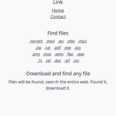
Link
Home
Contact
Find files
.torrent
.mp4
.avi
.mkv
.mp3
.zip
.rar
.pdf
.exe
.jpg
.png
.mov
.wmv
.flac
.wav
.7z
.txt
.doc
.gif
.iso
Download and find any file
Files will be found, search the entire web. Found it,
download it.