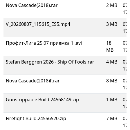
Nova Cascade(2018).rar
2 MB
07.
17:
V_20260807_115615_ES5.mp4
3 MB
07.
17:
Профит-Лига 25.07 приемка 1 .avi
18
07.
MB
17:
Stefan Berggren 2026 - Ship Of Fools.rar
4 MB
07.
17:
Nova Cascade(2018)F.rar
8 MB
07.
17:
Gunstoppable.Build.24568149.zip
1 MB
07.
17:
Firefight.Build.24556520.zip
7 MB
07.
17: