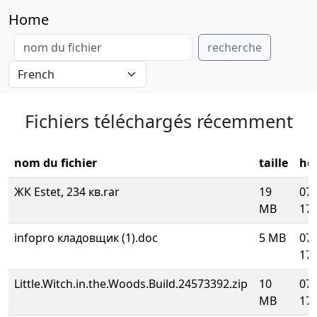
Home
recherche
Fichiers téléchargés récemment
nom du fichier
taille
he
ЖК Estet, 234 кв.rar
19
07.
MB
17:
infopro кладовщик (1).doc
5 MB
07.
17:
Little.Witch.in.the.Woods.Build.24573392.zip
10
07.
MB
17: