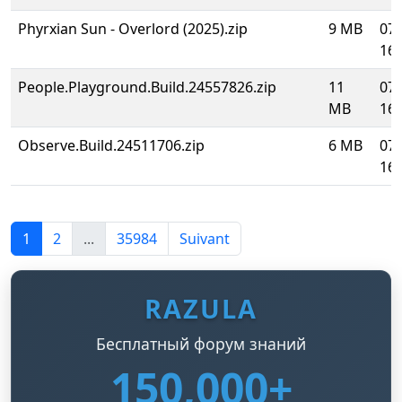
Phyrxian Sun - Overlord (2025).zip
9 MB
07.
16:
People.Playground.Build.24557826.zip
11
07.
MB
16:
Observe.Build.24511706.zip
6 MB
07.
16:
1
2
...
35984
Suivant
RAZULA
Бесплатный форум знаний
150,000+