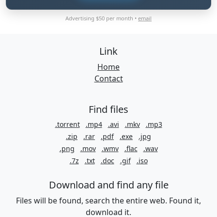
Advertising $50 per month •
email
Link
Home
Contact
Find files
.torrent
.mp4
.avi
.mkv
.mp3
.zip
.rar
.pdf
.exe
.jpg
.png
.mov
.wmv
.flac
.wav
.7z
.txt
.doc
.gif
.iso
Download and find any file
Files will be found, search the entire web. Found it,
download it.