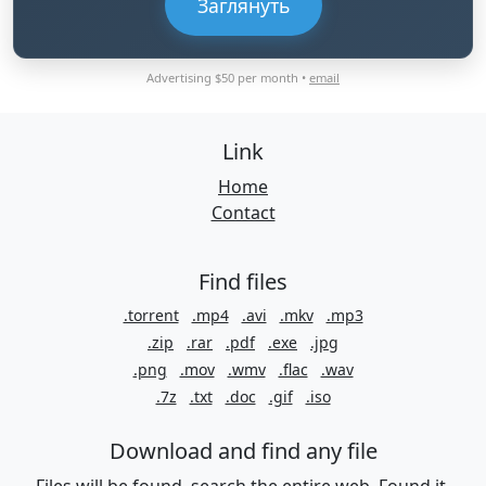
Заглянуть
Advertising $50 per month •
email
Link
Home
Contact
Find files
.torrent
.mp4
.avi
.mkv
.mp3
.zip
.rar
.pdf
.exe
.jpg
.png
.mov
.wmv
.flac
.wav
.7z
.txt
.doc
.gif
.iso
Download and find any file