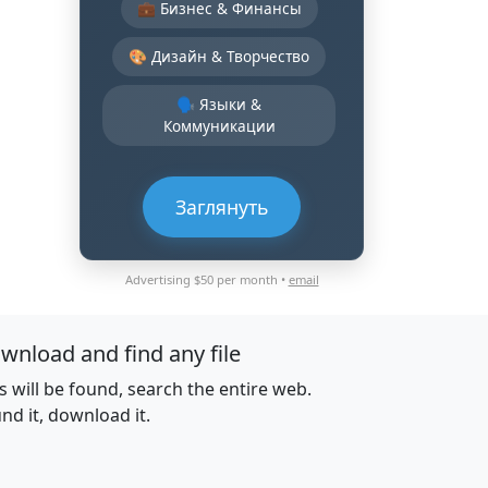
💼 Бизнес & Финансы
🎨 Дизайн & Творчество
🗣️ Языки &
Коммуникации
Заглянуть
Advertising $50 per month •
email
wnload and find any file
es will be found, search the entire web.
nd it, download it.