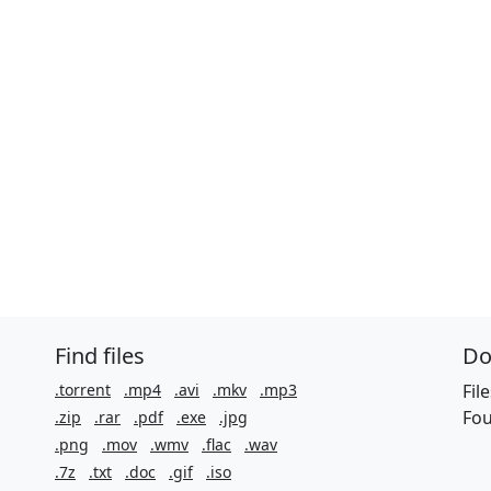
Find files
Do
.torrent
.mp4
.avi
.mkv
.mp3
Fil
Fou
.zip
.rar
.pdf
.exe
.jpg
.png
.mov
.wmv
.flac
.wav
.7z
.txt
.doc
.gif
.iso