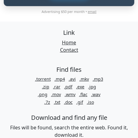
Advertising $50 per month •
email
Link
Home
Contact
Find files
.torrent
.mp4
.avi
.mkv
.mp3
.zip
.rar
.pdf
.exe
.jpg
.png
.mov
.wmv
.flac
.wav
.7z
.txt
.doc
.gif
.iso
Download and find any file
Files will be found, search the entire web. Found it,
download it.