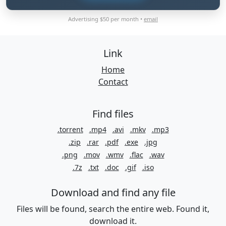
Advertising $50 per month •
email
Link
Home
Contact
Find files
.torrent
.mp4
.avi
.mkv
.mp3
.zip
.rar
.pdf
.exe
.jpg
.png
.mov
.wmv
.flac
.wav
.7z
.txt
.doc
.gif
.iso
Download and find any file
Files will be found, search the entire web. Found it,
download it.