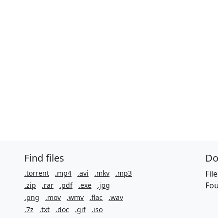
Find files
Do
.torrent
.mp4
.avi
.mkv
.mp3
Fil
Fou
.zip
.rar
.pdf
.exe
.jpg
.png
.mov
.wmv
.flac
.wav
.7z
.txt
.doc
.gif
.iso