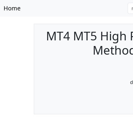
Home
MT4 MT5 High P
Method
d