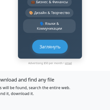
💼 Бизнес & Финансы
🎨 Дизайн & Творчество
🗣️ Языки &
Коммуникации
Заглянуть
Advertising $50 per month •
email
wnload and find any file
es will be found, search the entire web.
nd it, download it.