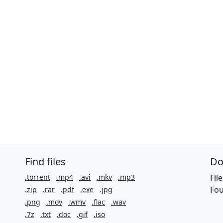
Find files
Do
.torrent
.mp4
.avi
.mkv
.mp3
Fil
Fou
.zip
.rar
.pdf
.exe
.jpg
.png
.mov
.wmv
.flac
.wav
.7z
.txt
.doc
.gif
.iso