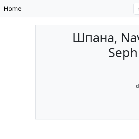
Home
Шпана, Nav
Sephi
d