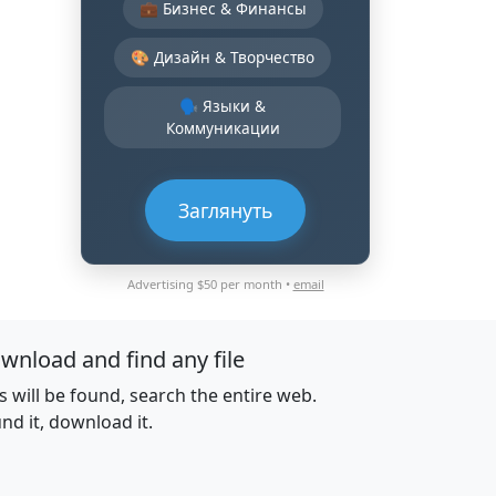
💼 Бизнес & Финансы
🎨 Дизайн & Творчество
🗣️ Языки &
Коммуникации
Заглянуть
Advertising $50 per month •
email
wnload and find any file
es will be found, search the entire web.
nd it, download it.