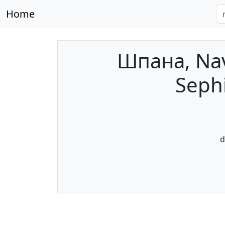
Home
Шпана, Nav
Sephi
d