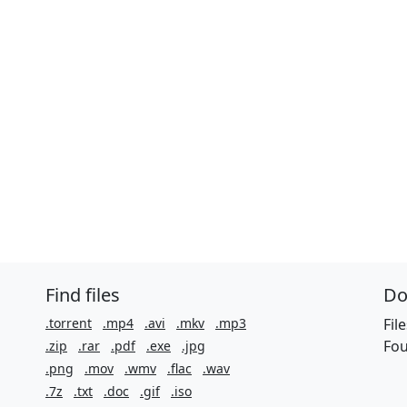
Find files
Do
.torrent
.mp4
.avi
.mkv
.mp3
Fil
Fou
.zip
.rar
.pdf
.exe
.jpg
.png
.mov
.wmv
.flac
.wav
.7z
.txt
.doc
.gif
.iso