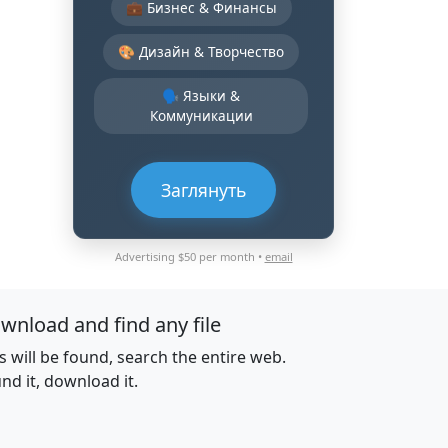
💼 Бизнес & Финансы
🎨 Дизайн & Творчество
🗣️ Языки &
Коммуникации
Заглянуть
Advertising $50 per month •
email
wnload and find any file
es will be found, search the entire web.
nd it, download it.