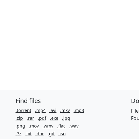
Find files
Do
.torrent
.mp4
.avi
.mkv
.mp3
Fil
Fou
.zip
.rar
.pdf
.exe
.jpg
.png
.mov
.wmv
.flac
.wav
.7z
.txt
.doc
.gif
.iso