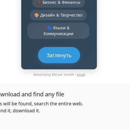
💼 Бизнес & Финансы
🎨 Дизайн & Творчество
🗣️ Языки &
Коммуникации
Заглянуть
Advertising $50 per month •
email
wnload and find any file
es will be found, search the entire web.
nd it, download it.