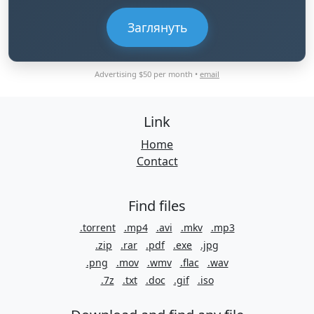
Заглянуть
Advertising $50 per month •
email
Link
Home
Contact
Find files
.torrent
.mp4
.avi
.mkv
.mp3
.zip
.rar
.pdf
.exe
.jpg
.png
.mov
.wmv
.flac
.wav
.7z
.txt
.doc
.gif
.iso