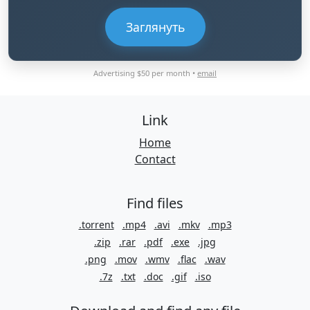
Заглянуть
Advertising $50 per month •
email
Link
Home
Contact
Find files
.torrent
.mp4
.avi
.mkv
.mp3
.zip
.rar
.pdf
.exe
.jpg
.png
.mov
.wmv
.flac
.wav
.7z
.txt
.doc
.gif
.iso