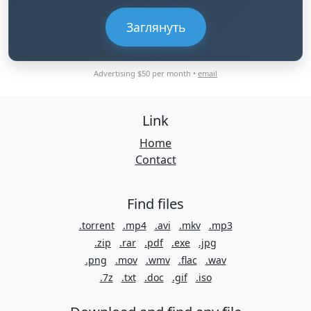
Заглянуть
Advertising $50 per month •
email
Link
Home
Contact
Find files
.torrent
.mp4
.avi
.mkv
.mp3
.zip
.rar
.pdf
.exe
.jpg
.png
.mov
.wmv
.flac
.wav
.7z
.txt
.doc
.gif
.iso