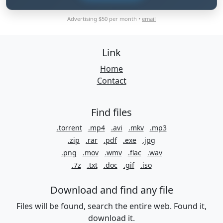
Advertising $50 per month •
email
Link
Home
Contact
Find files
.torrent
.mp4
.avi
.mkv
.mp3
.zip
.rar
.pdf
.exe
.jpg
.png
.mov
.wmv
.flac
.wav
.7z
.txt
.doc
.gif
.iso
Download and find any file
Files will be found, search the entire web. Found it,
download it.