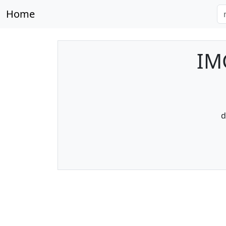
Home
IM
d