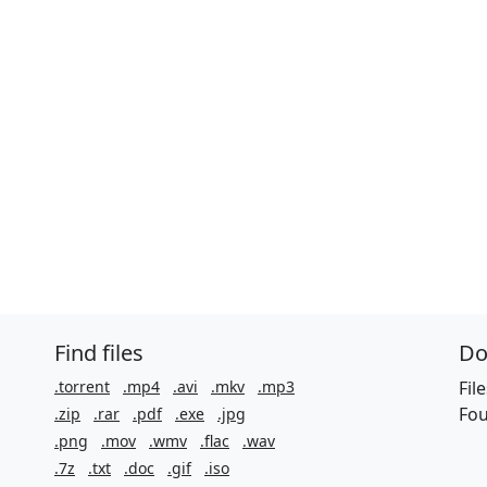
Find files
Do
.torrent
.mp4
.avi
.mkv
.mp3
Fil
Fou
.zip
.rar
.pdf
.exe
.jpg
.png
.mov
.wmv
.flac
.wav
.7z
.txt
.doc
.gif
.iso