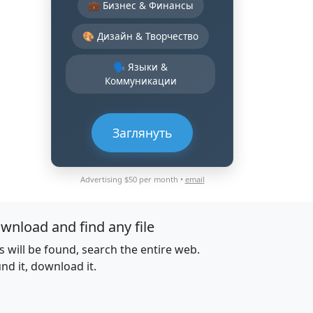
💼 Бизнес & Финансы
🎨 Дизайн & Творчество
🗣️ Языки &
Коммуникации
Заглянуть
Advertising $50 per month •
email
wnload and find any file
es will be found, search the entire web.
nd it, download it.