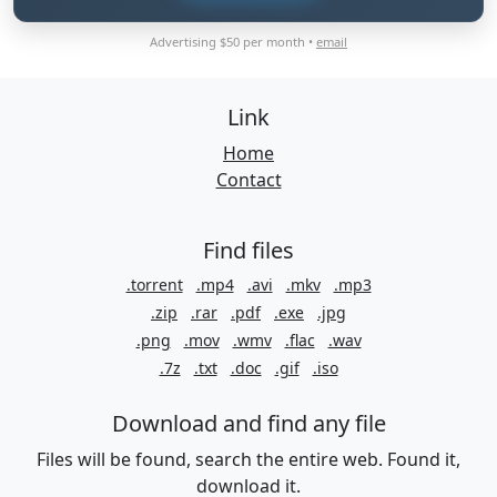
Advertising $50 per month •
email
Link
Home
Contact
Find files
.torrent
.mp4
.avi
.mkv
.mp3
.zip
.rar
.pdf
.exe
.jpg
.png
.mov
.wmv
.flac
.wav
.7z
.txt
.doc
.gif
.iso
Download and find any file
Files will be found, search the entire web. Found it,
download it.