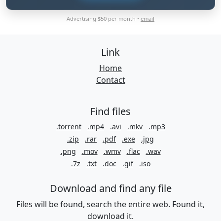
Advertising $50 per month •
email
Link
Home
Contact
Find files
.torrent
.mp4
.avi
.mkv
.mp3
.zip
.rar
.pdf
.exe
.jpg
.png
.mov
.wmv
.flac
.wav
.7z
.txt
.doc
.gif
.iso
Download and find any file
Files will be found, search the entire web. Found it,
download it.