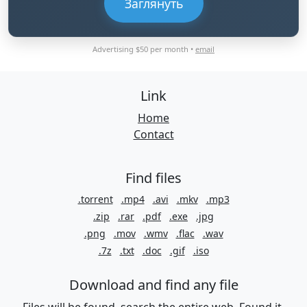
Заглянуть
Advertising $50 per month •
email
Link
Home
Contact
Find files
.torrent
.mp4
.avi
.mkv
.mp3
.zip
.rar
.pdf
.exe
.jpg
.png
.mov
.wmv
.flac
.wav
.7z
.txt
.doc
.gif
.iso
Download and find any file