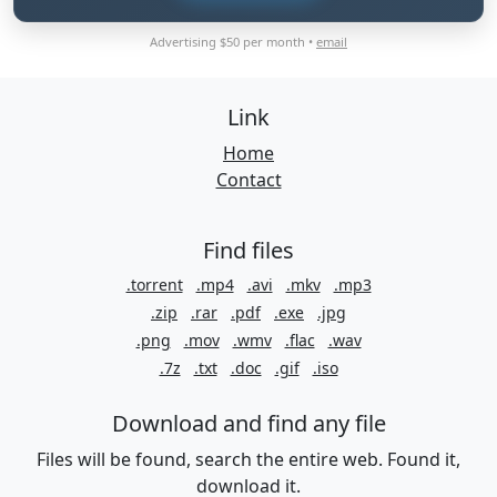
Advertising $50 per month •
email
Link
Home
Contact
Find files
.torrent
.mp4
.avi
.mkv
.mp3
.zip
.rar
.pdf
.exe
.jpg
.png
.mov
.wmv
.flac
.wav
.7z
.txt
.doc
.gif
.iso
Download and find any file
Files will be found, search the entire web. Found it,
download it.