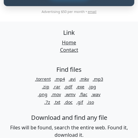
Advertising $50 per month •
email
Link
Home
Contact
Find files
.torrent
.mp4
.avi
.mkv
.mp3
.zip
.rar
.pdf
.exe
.jpg
.png
.mov
.wmv
.flac
.wav
.7z
.txt
.doc
.gif
.iso
Download and find any file
Files will be found, search the entire web. Found it,
download it.