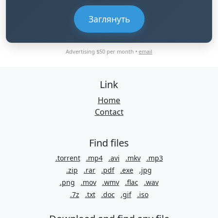
Заглянуть
Advertising $50 per month •
email
Link
Home
Contact
Find files
.torrent
.mp4
.avi
.mkv
.mp3
.zip
.rar
.pdf
.exe
.jpg
.png
.mov
.wmv
.flac
.wav
.7z
.txt
.doc
.gif
.iso