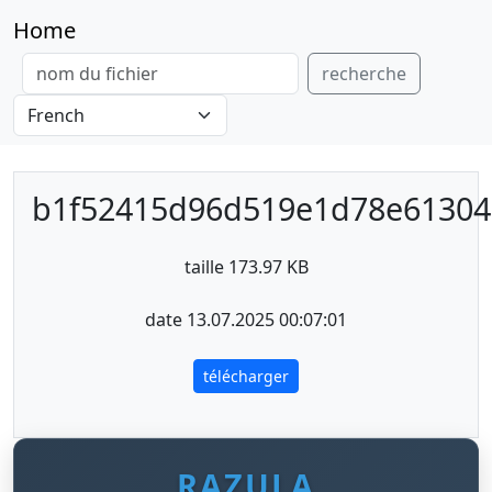
Home
recherche
b1f52415d96d519e1d78e61304
taille 173.97 KB
date 13.07.2025 00:07:01
télécharger
RAZULA