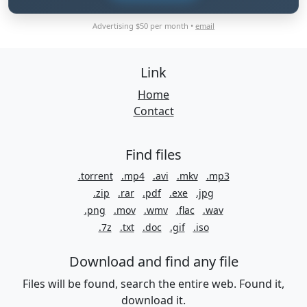
Advertising $50 per month •
email
Link
Home
Contact
Find files
.torrent
.mp4
.avi
.mkv
.mp3
.zip
.rar
.pdf
.exe
.jpg
.png
.mov
.wmv
.flac
.wav
.7z
.txt
.doc
.gif
.iso
Download and find any file
Files will be found, search the entire web. Found it,
download it.