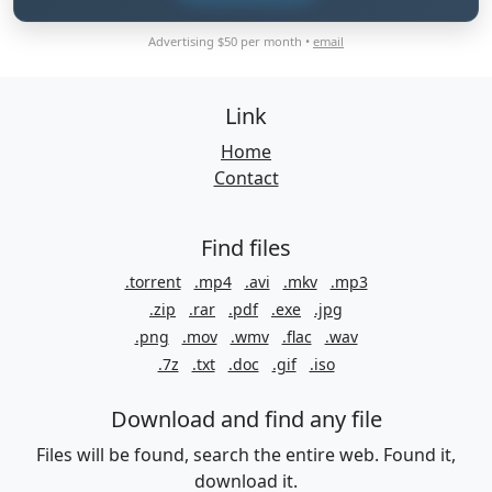
Advertising $50 per month •
email
Link
Home
Contact
Find files
.torrent
.mp4
.avi
.mkv
.mp3
.zip
.rar
.pdf
.exe
.jpg
.png
.mov
.wmv
.flac
.wav
.7z
.txt
.doc
.gif
.iso
Download and find any file
Files will be found, search the entire web. Found it,
download it.