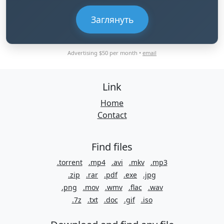
Заглянуть
Advertising $50 per month •
email
Link
Home
Contact
Find files
.torrent
.mp4
.avi
.mkv
.mp3
.zip
.rar
.pdf
.exe
.jpg
.png
.mov
.wmv
.flac
.wav
.7z
.txt
.doc
.gif
.iso