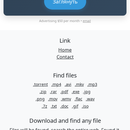
Заглянуть
Advertising $50 per month •
email
Link
Home
Contact
Find files
.torrent
.mp4
.avi
.mkv
.mp3
.zip
.rar
.pdf
.exe
.jpg
.png
.mov
.wmv
.flac
.wav
.7z
.txt
.doc
.gif
.iso
Download and find any file