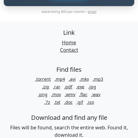
Advertising $50 per month •
email
Link
Home
Contact
Find files
.torrent
.mp4
.avi
.mkv
.mp3
.zip
.rar
.pdf
.exe
.jpg
.png
.mov
.wmv
.flac
.wav
.7z
.txt
.doc
.gif
.iso
Download and find any file
Files will be found, search the entire web. Found it,
download it.