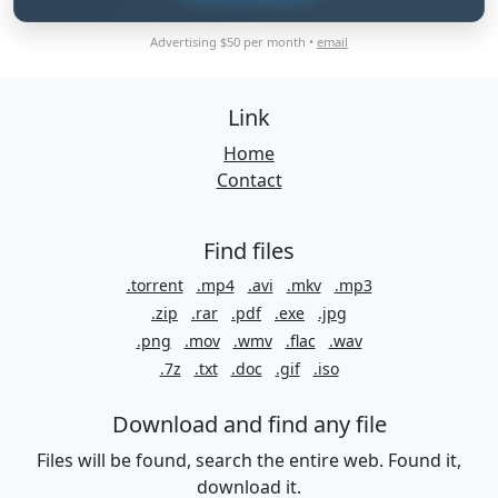
Advertising $50 per month •
email
Link
Home
Contact
Find files
.torrent
.mp4
.avi
.mkv
.mp3
.zip
.rar
.pdf
.exe
.jpg
.png
.mov
.wmv
.flac
.wav
.7z
.txt
.doc
.gif
.iso
Download and find any file
Files will be found, search the entire web. Found it,
download it.