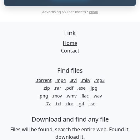
Advertising $50 per month •
email
Link
Home
Contact
Find files
.torrent
.mp4
.avi
.mkv
.mp3
.zip
.rar
.pdf
.exe
.jpg
.png
.mov
.wmv
.flac
.wav
.7z
.txt
.doc
.gif
.iso
Download and find any file
Files will be found, search the entire web. Found it,
download it.