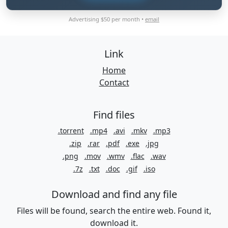
Advertising $50 per month •
email
Link
Home
Contact
Find files
.torrent
.mp4
.avi
.mkv
.mp3
.zip
.rar
.pdf
.exe
.jpg
.png
.mov
.wmv
.flac
.wav
.7z
.txt
.doc
.gif
.iso
Download and find any file
Files will be found, search the entire web. Found it,
download it.