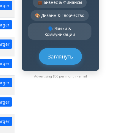
💼 Бизнес & Финансы
arger
🎨 Дизайн & Творчество
arger
🗣️ Языки &
Коммуникации
arger
Заглянуть
arger
Advertising $50 per month •
email
arger
arger
arger