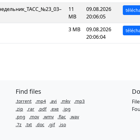
недельник_ТАСС_№23_03–
11
09.08.2026
téléch
MB
20:06:05
3 MB
09.08.2026
téléch
20:06:04
Find files
Do
.torrent
.mp4
.avi
.mkv
.mp3
Fil
Fou
.zip
.rar
.pdf
.exe
.jpg
.png
.mov
.wmv
.flac
.wav
.7z
.txt
.doc
.gif
.iso