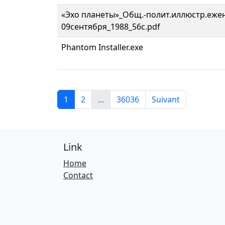
«Эхо планеты»_Общ.-полит.иллюстр.еже
09сентября_1988_56с.pdf
Phantom Installer.exe
1
2
...
36036
Suivant
Link
Home
Contact