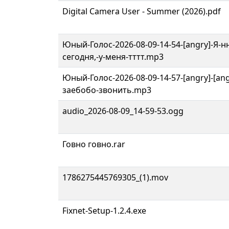
Digital Camera User - Summer (2026).pdf
Юный-Голос-2026-08-09-14-54-[angry]-Я-н
сегодня,-у-меня-тттт.mp3
Юный-Голос-2026-08-09-14-57-[angry]-[angr
заебобо-звонить.mp3
audio_2026-08-09_14-59-53.ogg
Говно говно.rar
1786275445769305_(1).mov
Fixnet-Setup-1.2.4.exe