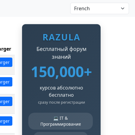
RAZULA
Бесплатный форум
arger
знаний
arger
150,000+
arger
курсов абсолютно
бесплатно
arger
сразу после регистрации
💻 IT &
arger
Программирование